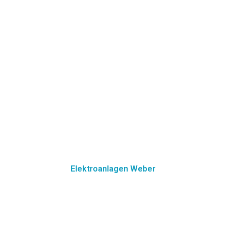
Über Uns
Leistun
Elektroanlagen Weber
rechpartner rund um Elekt
r stehen wir für moderne Elektroinstallationen, zukunftsorienti